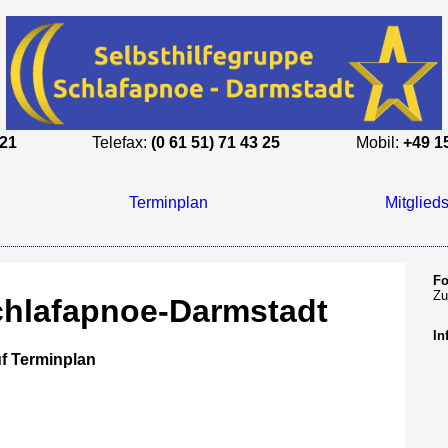
 21
Telefax:
(0 61 51) 71 43 25
Mobil:
+49 1
Terminplan
Mitglieds
Fo
Z
chlafapnoe-Darmstadt
In
uf Terminplan