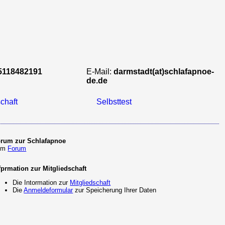
5118482191
E-Mail:
darmstadt(at)schlafapnoe-
de.de
chaft
Selbsttest
rum zur Schlafapnoe
um
Forum
fprmation zur Mitgliedschaft
Die Intormation zur
Mitgliedschaft
Die
Anmeldeformular
zur Speicherung Ihrer Daten